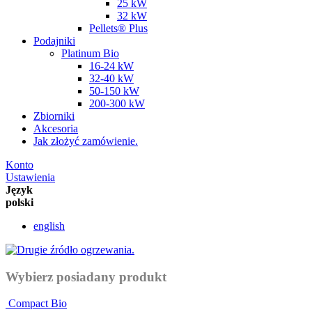
25 kW
32 kW
Pellets® Plus
Podajniki
Platinum Bio
16-24 kW
32-40 kW
50-150 kW
200-300 kW
Zbiorniki
Akcesoria
Jak złożyć zamówienie.
Konto
Ustawienia
Język
polski
english
Wybierz posiadany produkt
Compact Bio