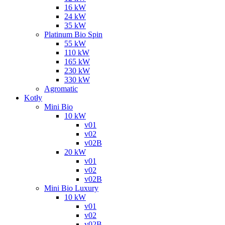
16 kW
24 kW
35 kW
Platinum Bio Spin
55 kW
110 kW
165 kW
230 kW
330 kW
Agromatic
Kotły
Mini Bio
10 kW
v01
v02
v02B
20 kW
v01
v02
v02B
Mini Bio Luxury
10 kW
v01
v02
v02B