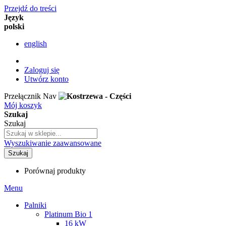
Przejdź do treści
Język
polski
english
Zaloguj się
Utwórz konto
Przełącznik Nav
Mój koszyk
Szukaj
Szukaj
Wyszukiwanie zaawansowane
Szukaj
Porównaj produkty
Menu
Palniki
Platinum Bio 1
16 kW