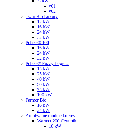
32kW
v01
v02
Twin Bio Luxury
12 kW
16 kW
24 kW
32 kW
Pellets® 100
16 kW
24 kW
32 kW
Pellets® Fuzzy Logic 2
15 kW
25 kW
40 kW
50 kW
75 kW
100 kW
Farmer Bio
16 kW
24 kW
Archiwalne modele kotłów
Warmet 200 Ceramik
18 kW