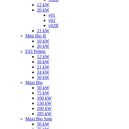
12 kW
20 kW
v01
v02
v02B
21 kW
Mini Bio B
10 kW
20 kW
EEI Pellets
12 kW
16 kW
21 kW
24 kW
50 kW
Maxi Bio
50 kW
75 kW
100 kW
150 kW
200 kW
285 kW
Maxi Bio Spin
50 kW