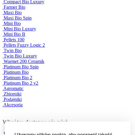
Compact Bio Luxury
Farmer Bio
Maxi Bio
Maxi Bio Spin
Mini Bio
Mini Bio Luxury
Mini Bio B
Pellets 100
Pellets Fuzzy Logic 2
Twin Bio
Twin Bio Luxury
Warmet 200 Ceramik
Platinum Bio Spin
Platinum Bio
Platinum Bio 2
Platinum Bio 2 v2
Agromatic
Zbiorniki
Podajniki
Akcesoria
Wkrótce dostępne również
Warmet PK
Używamy plików cookie, aby poprawić jakość