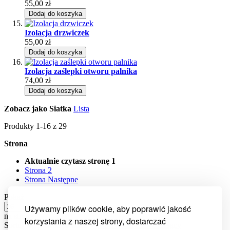
55,00 zł
Dodaj do koszyka
Izolacja drzwiczek
55,00 zł
Dodaj do koszyka
Izolacja zaślepki otworu palnika
74,00 zł
Dodaj do koszyka
Zobacz jako
Siatka
Lista
Produkty
1
-
16
z
29
Strona
Aktualnie czytasz stronę
1
Strona
2
Strona
Następne
Pokaż
Używamy plików cookie, aby poprawić jakość
na stronę
korzystania z naszej strony, dostarczać
Sortuj wg
Ustaw kierunek malejący