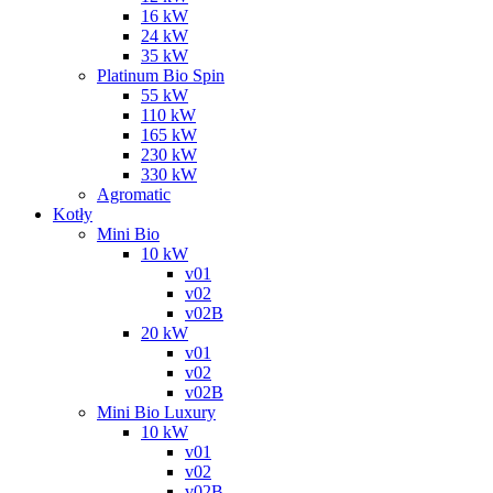
16 kW
24 kW
35 kW
Platinum Bio Spin
55 kW
110 kW
165 kW
230 kW
330 kW
Agromatic
Kotły
Mini Bio
10 kW
v01
v02
v02B
20 kW
v01
v02
v02B
Mini Bio Luxury
10 kW
v01
v02
v02B