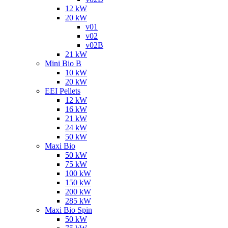
12 kW
20 kW
v01
v02
v02B
21 kW
Mini Bio B
10 kW
20 kW
EEI Pellets
12 kW
16 kW
21 kW
24 kW
50 kW
Maxi Bio
50 kW
75 kW
100 kW
150 kW
200 kW
285 kW
Maxi Bio Spin
50 kW