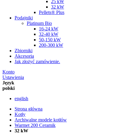
25 kW
32 kW
Pellets® Plus
Podajniki
Platinum Bio
16-24 kW
32-40 kW
50-150 kW
200-300 kW
Zbiorniki
Akcesoria
Jak złożyć zamówienie.
Konto
Ustawienia
Język
polski
english
Strona główna
Kotły
Archiwalne modele kotłów
Warmet 200 Ceramik
32 kW