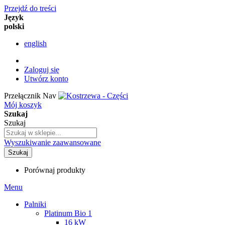
Przejdź do treści
Język
polski
english
Zaloguj się
Utwórz konto
Przełącznik Nav
Mój koszyk
Szukaj
Szukaj
Wyszukiwanie zaawansowane
Szukaj
Porównaj produkty
Menu
Palniki
Platinum Bio 1
16 kW