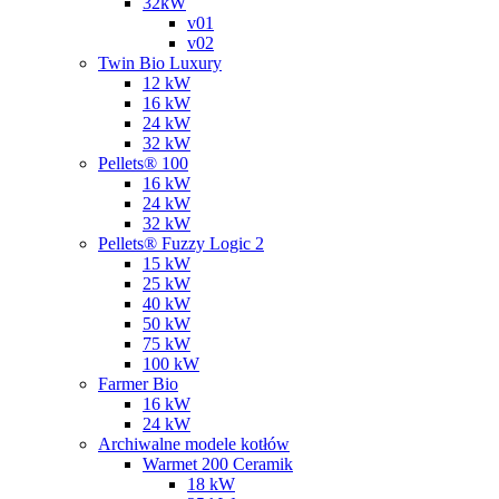
32kW
v01
v02
Twin Bio Luxury
12 kW
16 kW
24 kW
32 kW
Pellets® 100
16 kW
24 kW
32 kW
Pellets® Fuzzy Logic 2
15 kW
25 kW
40 kW
50 kW
75 kW
100 kW
Farmer Bio
16 kW
24 kW
Archiwalne modele kotłów
Warmet 200 Ceramik
18 kW