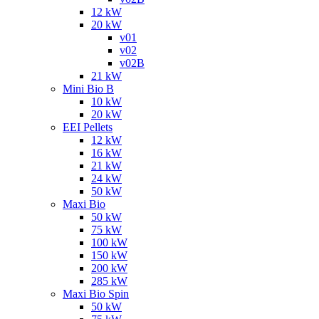
12 kW
20 kW
v01
v02
v02B
21 kW
Mini Bio B
10 kW
20 kW
EEI Pellets
12 kW
16 kW
21 kW
24 kW
50 kW
Maxi Bio
50 kW
75 kW
100 kW
150 kW
200 kW
285 kW
Maxi Bio Spin
50 kW