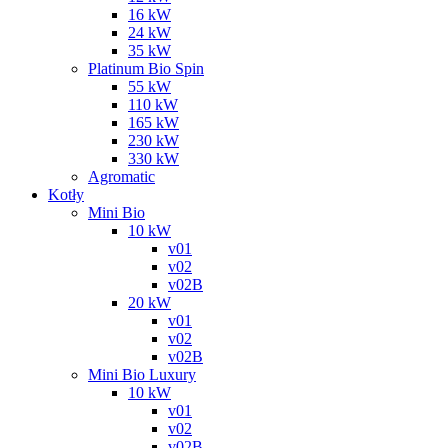
16 kW
24 kW
35 kW
Platinum Bio Spin
55 kW
110 kW
165 kW
230 kW
330 kW
Agromatic
Kotły
Mini Bio
10 kW
v01
v02
v02B
20 kW
v01
v02
v02B
Mini Bio Luxury
10 kW
v01
v02
v02B