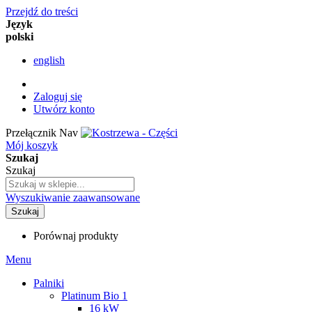
Przejdź do treści
Język
polski
english
Zaloguj się
Utwórz konto
Przełącznik Nav
Mój koszyk
Szukaj
Szukaj
Wyszukiwanie zaawansowane
Szukaj
Porównaj produkty
Menu
Palniki
Platinum Bio 1
16 kW