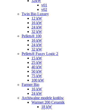
32kW
v01
v02
Twin Bio Luxury
12 kW
16 kW
24 kW
32 kW
Pellets® 100
16 kW
24 kW
32 kW
Pellets® Fuzzy Logic 2
15 kW
25 kW
40 kW
50 kW
75 kW
100 kW
Farmer Bio
16 kW
24 kW
Archiwalne modele kotłów
Warmet 200 Ceramik
18 kW