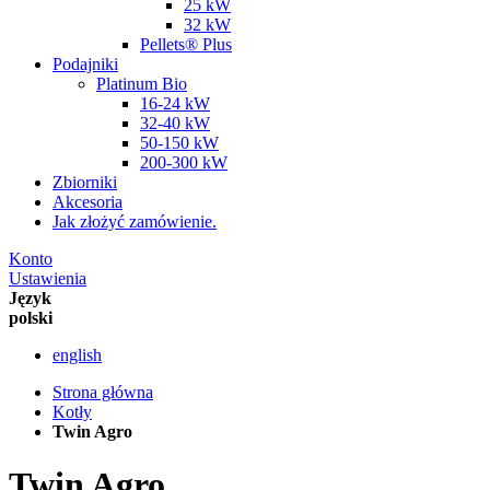
25 kW
32 kW
Pellets® Plus
Podajniki
Platinum Bio
16-24 kW
32-40 kW
50-150 kW
200-300 kW
Zbiorniki
Akcesoria
Jak złożyć zamówienie.
Konto
Ustawienia
Język
polski
english
Strona główna
Kotły
Twin Agro
Twin Agro