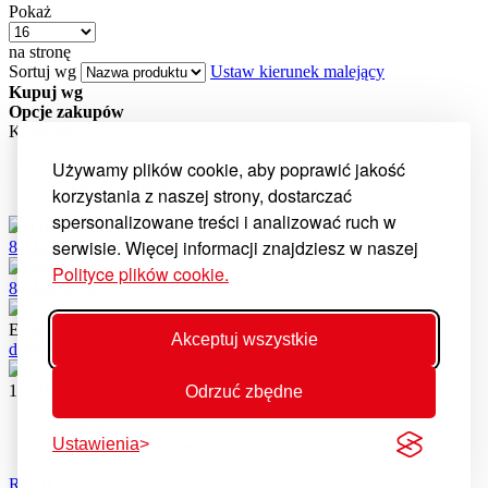
Pokaż
na stronę
Sortuj wg
Ustaw kierunek malejący
Kupuj wg
Opcje zakupów
Kategoria
Używamy plików cookie, aby poprawić jakość
24 kW
54
produkty
32kW
42
produkty
korzystania z naszej strony, dostarczać
spersonalizowane treści i analizować ruch w
Dział części
serwisie. Więcej informacji znajdziesz w naszej
87 429 56 21
Infolinia serwisowa
Polityce plików cookie.
87 429 56 56
E-mail
Akceptuj wszystkie
dc@kostrzewa.com.pl
ul. Przemysłowa 1
11-500 Giżycko
Odrzuć zbędne
Cookies
Ustawienia
Skontaktuj się z nami
RODO