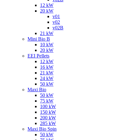
12 kW
20 kW
v01
v02
v02B
21 kW
Mini Bio B
10 kW
20 kW
EEI Pellets
12 kW
16 kW
21 kW
24 kW
50 kW
Maxi Bio
50 kW
75 kW
100 kW
150 kW
200 kW
285 kW
Maxi Bio Spin
50 kW