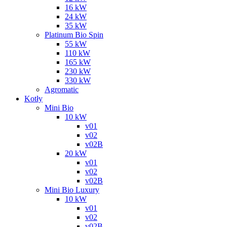
16 kW
24 kW
35 kW
Platinum Bio Spin
55 kW
110 kW
165 kW
230 kW
330 kW
Agromatic
Kotły
Mini Bio
10 kW
v01
v02
v02B
20 kW
v01
v02
v02B
Mini Bio Luxury
10 kW
v01
v02
v02B