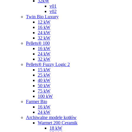
32kW
v01
v02
Twin Bio Luxury
12 kW
16 kW
24 kW
32 kW
Pellets® 100
16 kW
24 kW
32 kW
Pellets® Fuzzy Logic 2
15 kW
25 kW
40 kW
50 kW
75 kW
100 kW
Farmer Bio
16 kW
24 kW
Archiwalne modele kotłów
Warmet 200 Ceramik
18 kW