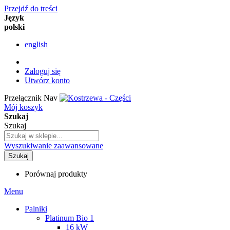
Przejdź do treści
Język
polski
english
Zaloguj się
Utwórz konto
Przełącznik Nav
Mój koszyk
Szukaj
Szukaj
Wyszukiwanie zaawansowane
Szukaj
Porównaj produkty
Menu
Palniki
Platinum Bio 1
16 kW