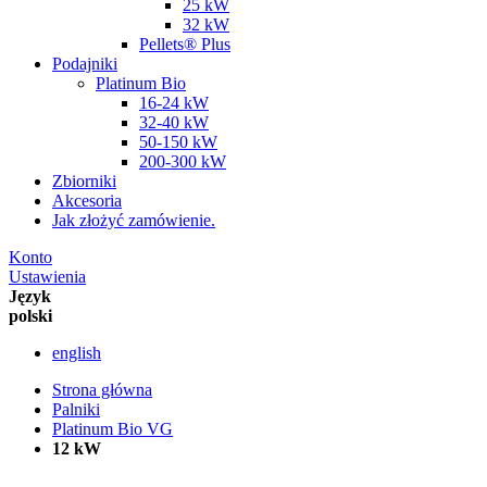
25 kW
32 kW
Pellets® Plus
Podajniki
Platinum Bio
16-24 kW
32-40 kW
50-150 kW
200-300 kW
Zbiorniki
Akcesoria
Jak złożyć zamówienie.
Konto
Ustawienia
Język
polski
english
Strona główna
Palniki
Platinum Bio VG
12 kW