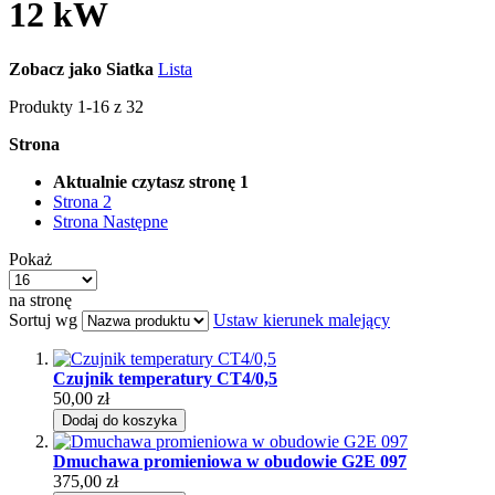
12 kW
Zobacz jako
Siatka
Lista
Produkty
1
-
16
z
32
Strona
Aktualnie czytasz stronę
1
Strona
2
Strona
Następne
Pokaż
na stronę
Sortuj wg
Ustaw kierunek malejący
Czujnik temperatury CT4/0,5
50,00 zł
Dodaj do koszyka
Dmuchawa promieniowa w obudowie G2E 097
375,00 zł