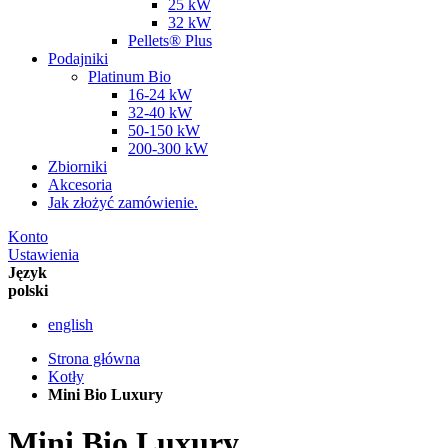
25 kW
32 kW
Pellets® Plus
Podajniki
Platinum Bio
16-24 kW
32-40 kW
50-150 kW
200-300 kW
Zbiorniki
Akcesoria
Jak złożyć zamówienie.
Konto
Ustawienia
Język
polski
english
Strona główna
Kotły
Mini Bio Luxury
Mini Bio Luxury