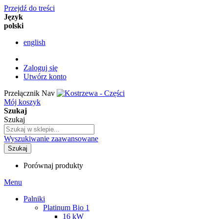
Przejdź do treści
Język
polski
english
Zaloguj się
Utwórz konto
Przełącznik Nav
Mój koszyk
Szukaj
Szukaj
Wyszukiwanie zaawansowane
Szukaj
Porównaj produkty
Menu
Palniki
Platinum Bio 1
16 kW