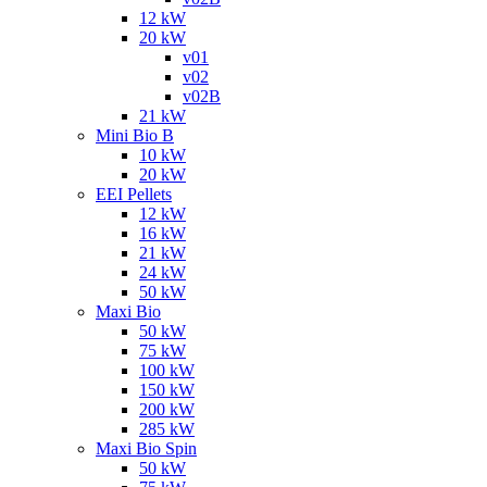
12 kW
20 kW
v01
v02
v02B
21 kW
Mini Bio B
10 kW
20 kW
EEI Pellets
12 kW
16 kW
21 kW
24 kW
50 kW
Maxi Bio
50 kW
75 kW
100 kW
150 kW
200 kW
285 kW
Maxi Bio Spin
50 kW