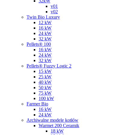
32kW
v01
v02
Twin Bio Luxury
12 kW
16 kW
24 kW
32 kW
Pellets® 100
16 kW
24 kW
32 kW
Pellets® Fuzzy Logic 2
15 kW
25 kW
40 kW
50 kW
75 kW
100 kW
Farmer Bio
16 kW
24 kW
Archiwalne modele kotłów
Warmet 200 Ceramik
18 kW