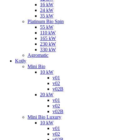
16 kW
24 kW
35 kW
Platinum Bio Spin
55 kW
110 kW
165 kW
230 kW
330 kW
Agromatic
Kotły
Mini Bio
10 kW
v01
v02
v02B
20 kW
v01
v02
v02B
Mini Bio Luxury
10 kW
v01
v02
v02B