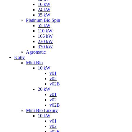
16 kW
24 kW
35 kW
Platinum Bio Spin
55 kW
110 kW
165 kW
230 kW
330 kW
Agromatic
Kotły
Mini Bio
10 kW
v01
v02
v02B
20 kW
v01
v02
v02B
Mini Bio Luxury
10 kW
v01
v02
v02B