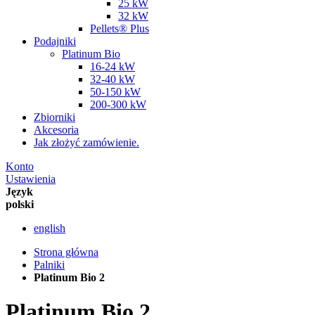
25 kW
32 kW
Pellets® Plus
Podajniki
Platinum Bio
16-24 kW
32-40 kW
50-150 kW
200-300 kW
Zbiorniki
Akcesoria
Jak złożyć zamówienie.
Konto
Ustawienia
Język
polski
english
Strona główna
Palniki
Platinum Bio 2
Platinum Bio 2