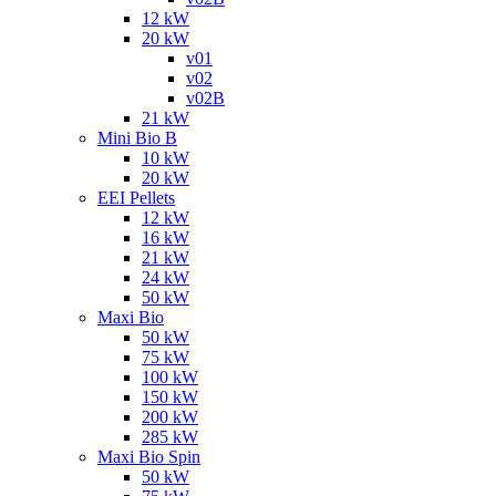
12 kW
20 kW
v01
v02
v02B
21 kW
Mini Bio B
10 kW
20 kW
EEI Pellets
12 kW
16 kW
21 kW
24 kW
50 kW
Maxi Bio
50 kW
75 kW
100 kW
150 kW
200 kW
285 kW
Maxi Bio Spin
50 kW