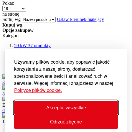
Pokaż
na stronę
Sortuj wg
Ustaw kierunek malejący
Kupuj wg
Opcje zakupów
Kategoria
50 kW
37
produkty
100 kW
33
produkty
150 kW
34
produkty
Używamy plików cookie, aby poprawić jakość
200 kW
20
produkty
300 kW
19
produkty
korzystania z naszej strony, dostarczać
spersonalizowane treści i analizować ruch w
Dział części
serwisie. Więcej informacji znajdziesz w naszej
87 429 56 21
Infolinia serwisowa
Polityce plików cookie.
87 429 56 56
E-mail
Akceptuj wszystkie
dc@kostrzewa.com.pl
ul. Przemysłowa 1
11-500 Giżycko
Odrzuć zbędne
Cookies