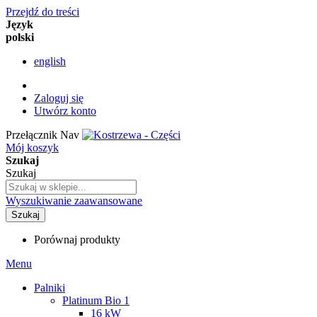
Przejdź do treści
Język
polski
english
Zaloguj się
Utwórz konto
Przełącznik Nav
Mój koszyk
Szukaj
Szukaj
Wyszukiwanie zaawansowane
Szukaj
Porównaj produkty
Menu
Palniki
Platinum Bio 1
16 kW