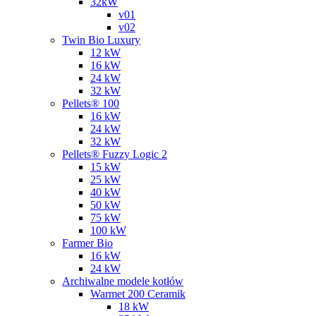
32kW
v01
v02
Twin Bio Luxury
12 kW
16 kW
24 kW
32 kW
Pellets® 100
16 kW
24 kW
32 kW
Pellets® Fuzzy Logic 2
15 kW
25 kW
40 kW
50 kW
75 kW
100 kW
Farmer Bio
16 kW
24 kW
Archiwalne modele kotłów
Warmet 200 Ceramik
18 kW