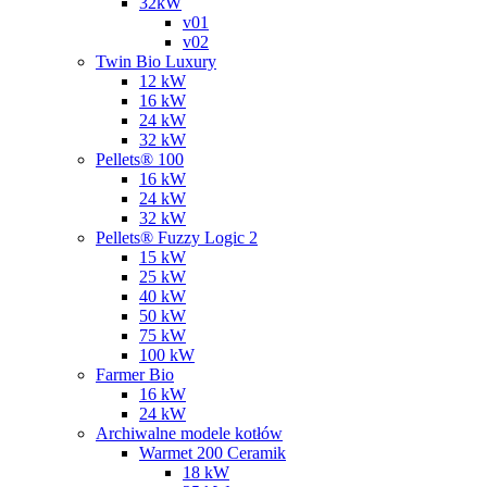
32kW
v01
v02
Twin Bio Luxury
12 kW
16 kW
24 kW
32 kW
Pellets® 100
16 kW
24 kW
32 kW
Pellets® Fuzzy Logic 2
15 kW
25 kW
40 kW
50 kW
75 kW
100 kW
Farmer Bio
16 kW
24 kW
Archiwalne modele kotłów
Warmet 200 Ceramik
18 kW