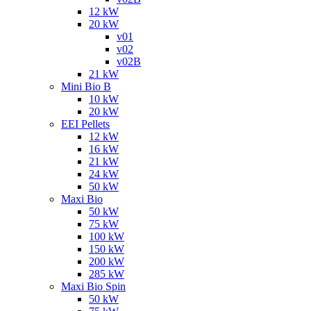
12 kW
20 kW
v01
v02
v02B
21 kW
Mini Bio B
10 kW
20 kW
EEI Pellets
12 kW
16 kW
21 kW
24 kW
50 kW
Maxi Bio
50 kW
75 kW
100 kW
150 kW
200 kW
285 kW
Maxi Bio Spin
50 kW