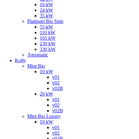
16 kW
24 kW
35 kW
Platinum Bio Spin
55 kW
110 kW
165 kW
230 kW
330 kW
Agromatic
Kotły
Mini Bio
10 kW
v01
v02
v02B
20 kW
v01
v02
v02B
Mini Bio Luxury
10 kW
v01
v02
v02B