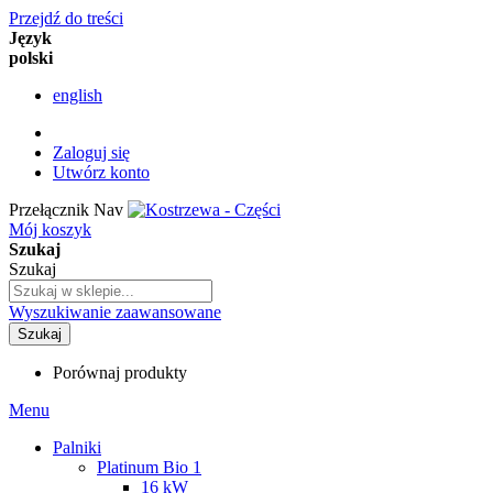
Przejdź do treści
Język
polski
english
Zaloguj się
Utwórz konto
Przełącznik Nav
Mój koszyk
Szukaj
Szukaj
Wyszukiwanie zaawansowane
Szukaj
Porównaj produkty
Menu
Palniki
Platinum Bio 1
16 kW