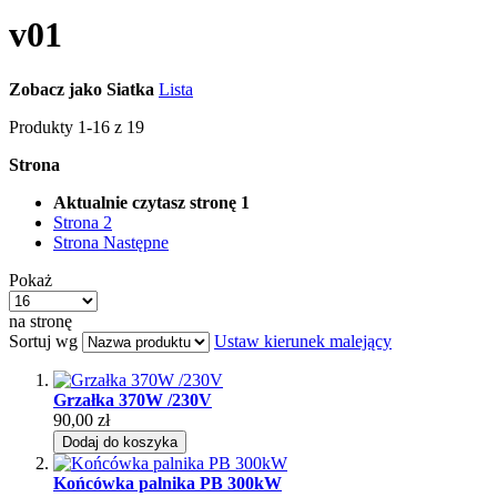
v01
Zobacz jako
Siatka
Lista
Produkty
1
-
16
z
19
Strona
Aktualnie czytasz stronę
1
Strona
2
Strona
Następne
Pokaż
na stronę
Sortuj wg
Ustaw kierunek malejący
Grzałka 370W /230V
90,00 zł
Dodaj do koszyka
Końcówka palnika PB 300kW