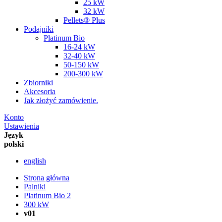
25 kW
32 kW
Pellets® Plus
Podajniki
Platinum Bio
16-24 kW
32-40 kW
50-150 kW
200-300 kW
Zbiorniki
Akcesoria
Jak złożyć zamówienie.
Konto
Ustawienia
Język
polski
english
Strona główna
Palniki
Platinum Bio 2
300 kW
v01