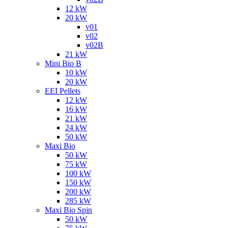
12 kW
20 kW
v01
v02
v02B
21 kW
Mini Bio B
10 kW
20 kW
EEI Pellets
12 kW
16 kW
21 kW
24 kW
50 kW
Maxi Bio
50 kW
75 kW
100 kW
150 kW
200 kW
285 kW
Maxi Bio Spin
50 kW