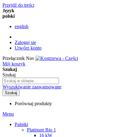
Przejdź do treści
Język
polski
english
Zaloguj się
Utwórz konto
Przełącznik Nav
Mój koszyk
Szukaj
Szukaj
Wyszukiwanie zaawansowane
Szukaj
Porównaj produkty
Menu
Palniki
Platinum Bio 1
16 kW