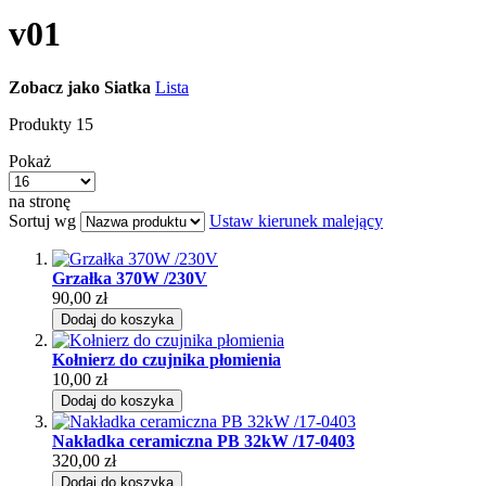
v01
Zobacz jako
Siatka
Lista
Produkty
15
Pokaż
na stronę
Sortuj wg
Ustaw kierunek malejący
Grzałka 370W /230V
90,00 zł
Dodaj do koszyka
Kołnierz do czujnika płomienia
10,00 zł
Dodaj do koszyka
Nakładka ceramiczna PB 32kW /17-0403
320,00 zł
Dodaj do koszyka