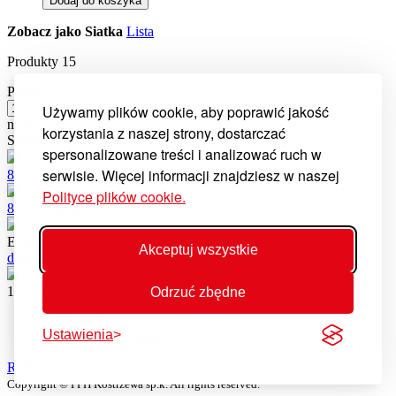
Dodaj do koszyka
Zobacz jako
Siatka
Lista
Produkty
15
Pokaż
Używamy plików cookie, aby poprawić jakość
na stronę
korzystania z naszej strony, dostarczać
Sortuj wg
Ustaw kierunek malejący
spersonalizowane treści i analizować ruch w
Dział części
serwisie. Więcej informacji znajdziesz w naszej
87 429 56 21
Infolinia serwisowa
Polityce plików cookie.
87 429 56 56
E-mail
Akceptuj wszystkie
dc@kostrzewa.com.pl
ul. Przemysłowa 1
11-500 Giżycko
Odrzuć zbędne
Cookies
Ustawienia
Skontaktuj się z nami
RODO
Copyright © PPH Kostrzewa sp.k. All rights reserved.