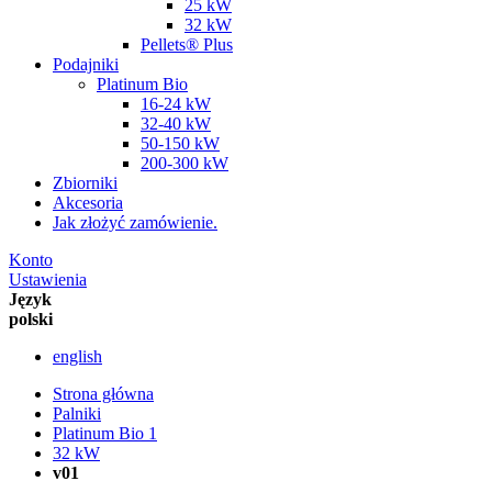
25 kW
32 kW
Pellets® Plus
Podajniki
Platinum Bio
16-24 kW
32-40 kW
50-150 kW
200-300 kW
Zbiorniki
Akcesoria
Jak złożyć zamówienie.
Konto
Ustawienia
Język
polski
english
Strona główna
Palniki
Platinum Bio 1
32 kW
v01