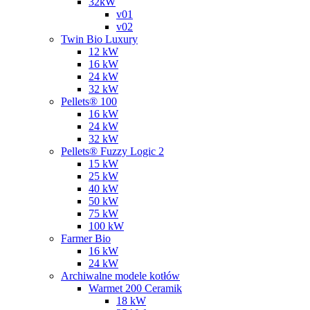
32kW
v01
v02
Twin Bio Luxury
12 kW
16 kW
24 kW
32 kW
Pellets® 100
16 kW
24 kW
32 kW
Pellets® Fuzzy Logic 2
15 kW
25 kW
40 kW
50 kW
75 kW
100 kW
Farmer Bio
16 kW
24 kW
Archiwalne modele kotłów
Warmet 200 Ceramik
18 kW