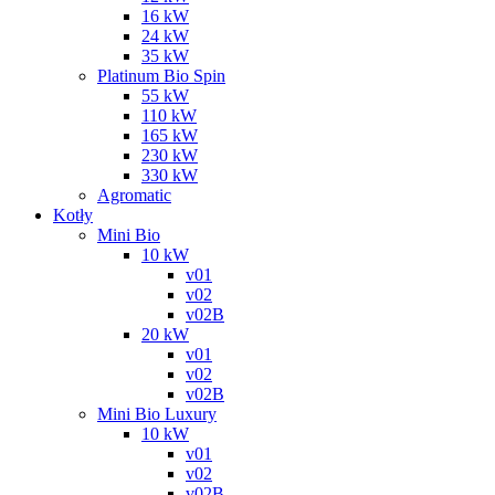
16 kW
24 kW
35 kW
Platinum Bio Spin
55 kW
110 kW
165 kW
230 kW
330 kW
Agromatic
Kotły
Mini Bio
10 kW
v01
v02
v02B
20 kW
v01
v02
v02B
Mini Bio Luxury
10 kW
v01
v02
v02B