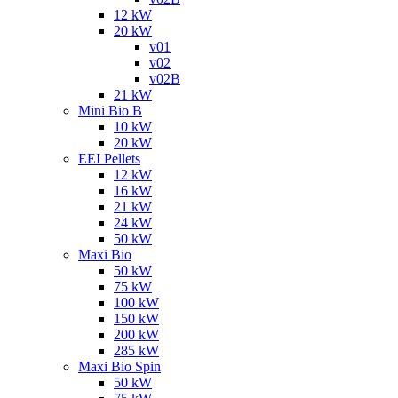
12 kW
20 kW
v01
v02
v02B
21 kW
Mini Bio B
10 kW
20 kW
EEI Pellets
12 kW
16 kW
21 kW
24 kW
50 kW
Maxi Bio
50 kW
75 kW
100 kW
150 kW
200 kW
285 kW
Maxi Bio Spin
50 kW