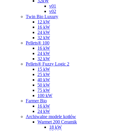
32kW
v01
v02
Twin Bio Luxury
12 kW
16 kW
24 kW
32 kW
Pellets® 100
16 kW
24 kW
32 kW
Pellets® Fuzzy Logic 2
15 kW
25 kW
40 kW
50 kW
75 kW
100 kW
Farmer Bio
16 kW
24 kW
Archiwalne modele kotłów
Warmet 200 Ceramik
18 kW