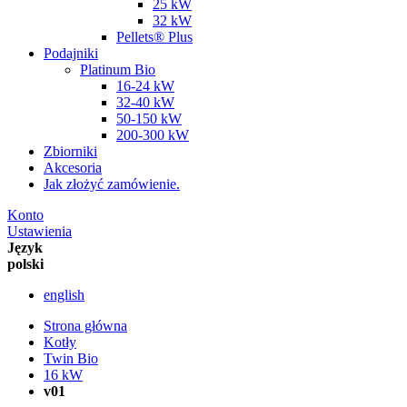
25 kW
32 kW
Pellets® Plus
Podajniki
Platinum Bio
16-24 kW
32-40 kW
50-150 kW
200-300 kW
Zbiorniki
Akcesoria
Jak złożyć zamówienie.
Konto
Ustawienia
Język
polski
english
Strona główna
Kotły
Twin Bio
16 kW
v01