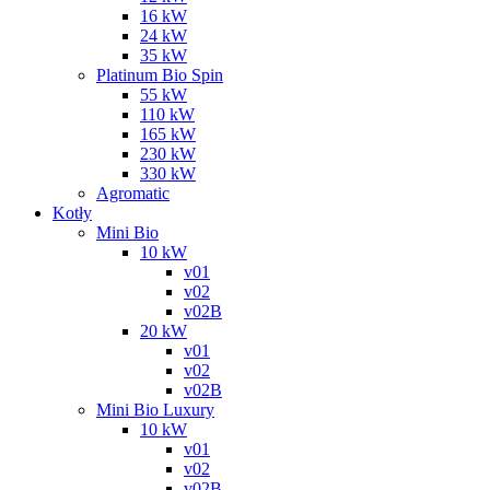
16 kW
24 kW
35 kW
Platinum Bio Spin
55 kW
110 kW
165 kW
230 kW
330 kW
Agromatic
Kotły
Mini Bio
10 kW
v01
v02
v02B
20 kW
v01
v02
v02B
Mini Bio Luxury
10 kW
v01
v02
v02B