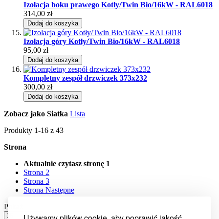
Izolacja boku prawego Kotły/Twin Bio/16kW - RAL6018
314,00 zł
Dodaj do koszyka
Izolacja góry Kotły/Twin Bio/16kW - RAL6018
95,00 zł
Dodaj do koszyka
Kompletny zespół drzwiczek 373x232
300,00 zł
Dodaj do koszyka
Zobacz jako
Siatka
Lista
Produkty
1
-
16
z
43
Strona
Aktualnie czytasz stronę
1
Strona
2
Strona
3
Strona
Następne
Pokaż
Używamy plików cookie, aby poprawić jakość