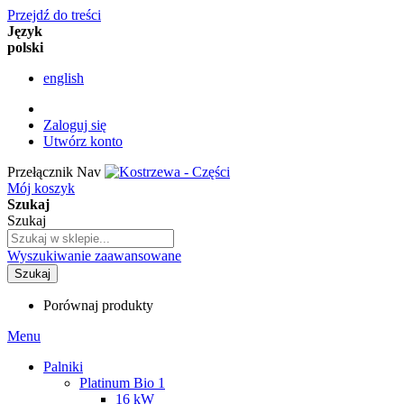
Przejdź do treści
Język
polski
english
Zaloguj się
Utwórz konto
Przełącznik Nav
Mój koszyk
Szukaj
Szukaj
Wyszukiwanie zaawansowane
Szukaj
Porównaj produkty
Menu
Palniki
Platinum Bio 1
16 kW