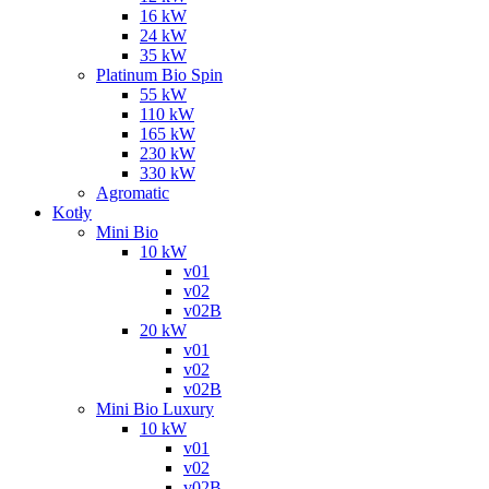
16 kW
24 kW
35 kW
Platinum Bio Spin
55 kW
110 kW
165 kW
230 kW
330 kW
Agromatic
Kotły
Mini Bio
10 kW
v01
v02
v02B
20 kW
v01
v02
v02B
Mini Bio Luxury
10 kW
v01
v02
v02B