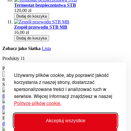
Termostat bezpieczeństwa STB
120,00 zł
Dodaj do koszyka
Zespół przewodu STB MB
16,00 zł
Dodaj do koszyka
Zobacz jako
Siatka
Lista
Produkty
11
Pokaż
Używamy plików cookie, aby poprawić jakość
na stronę
korzystania z naszej strony, dostarczać
Sortuj wg
Ustaw kierunek malejący
spersonalizowane treści i analizować ruch w
Dział części
serwisie. Więcej informacji znajdziesz w naszej
87 429 56 21
Infolinia serwisowa
Polityce plików cookie.
87 429 56 56
E-mail
Akceptuj wszystkie
dc@kostrzewa.com.pl
ul. Przemysłowa 1