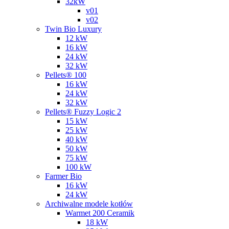
32kW
v01
v02
Twin Bio Luxury
12 kW
16 kW
24 kW
32 kW
Pellets® 100
16 kW
24 kW
32 kW
Pellets® Fuzzy Logic 2
15 kW
25 kW
40 kW
50 kW
75 kW
100 kW
Farmer Bio
16 kW
24 kW
Archiwalne modele kotłów
Warmet 200 Ceramik
18 kW