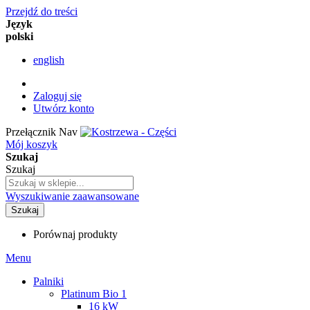
Przejdź do treści
Język
polski
english
Zaloguj się
Utwórz konto
Przełącznik Nav
Mój koszyk
Szukaj
Szukaj
Wyszukiwanie zaawansowane
Szukaj
Porównaj produkty
Menu
Palniki
Platinum Bio 1
16 kW