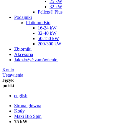
25 kW
32 kW
Pellets® Plus
Podajniki
Platinum Bio
16-24 kW
32-40 kW
50-150 kW
200-300 kW
Zbiorniki
Akcesoria
Jak złożyć zamówienie.
Konto
Ustawienia
Język
polski
english
Strona główna
Kotły
Maxi Bio Spin
75 kW