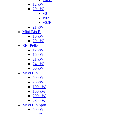
12 kW
20 kW
v01
v02
v02B
21 kW
Mini Bio B
10 kW
20 kW
EEI Pellets
12 kW
16 kW
21 kW
24 kW
50 kW
Maxi Bio
50 kW
75 kW
100 kW
150 kW
200 kW
285 kW
Maxi Bio Spin
50 kW