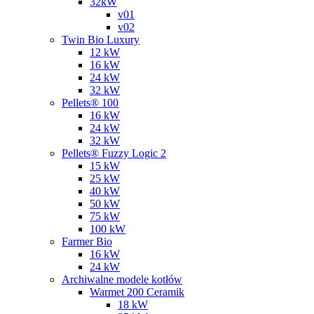
32kW
v01
v02
Twin Bio Luxury
12 kW
16 kW
24 kW
32 kW
Pellets® 100
16 kW
24 kW
32 kW
Pellets® Fuzzy Logic 2
15 kW
25 kW
40 kW
50 kW
75 kW
100 kW
Farmer Bio
16 kW
24 kW
Archiwalne modele kotłów
Warmet 200 Ceramik
18 kW