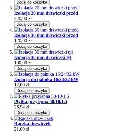
Dodaj do koszyka
Izolacja 20 mm drzwiczki przód
220,00 zł
Dodaj do koszyka
Izolacja 30 mm drzwiczki przód
120,00 zł
Dodaj do koszyka
Izolacja 30 mm drzwiczki tył
190,00 zł
Dodaj do koszyka
Izolacja do palnika 16/24/32 kW
12,00 zł
Dodaj do koszyka
Płytka przylepna 50/10/1.5
26,94 zł
Dodaj do koszyka
Rączka drzwiczek
21,00 zł