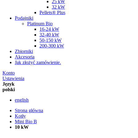
25 kW
32 kW
Pellets® Plus
Podajniki
Platinum Bio
16-24 kW
32-40 kW
50-150 kW
200-300 kW
Zbiorniki
Akcesoria
Jak złożyć zamówienie.
Konto
Ustawienia
Język
polski
english
Strona główna
Kotły
Mini Bio B
10 kW