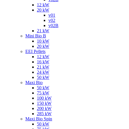
12 kW
20 kW
v01
v02
v02B
21 kW
Mini Bio B
10 kW
20 kW
EEI Pellets
12 kW
16 kW
21 kW
24 kW
50 kW
Maxi Bio
50 kW
75 kW
100 kW
150 kW
200 kW
285 kW
Maxi Bio Spin
50 kW