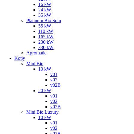
16 kW
24 kW
35 kW
Platinum Bio Spin
55 kW
110 kW
165 kW
230 kW
330 kW
Agromatic
Kotły
Mini Bio
10 kW
v01
v02
v02B
20 kW
v01
v02
v02B
Mini Bio Luxury
10 kW
v01
v02
v02B