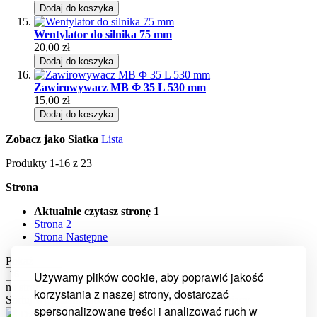
Dodaj do koszyka
Wentylator do silnika 75 mm
20,00 zł
Dodaj do koszyka
Zawirowywacz MB Φ 35 L 530 mm
15,00 zł
Dodaj do koszyka
Zobacz jako
Siatka
Lista
Produkty
1
-
16
z
23
Strona
Aktualnie czytasz stronę
1
Strona
2
Strona
Następne
Pokaż
Używamy plików cookie, aby poprawić jakość
na stronę
korzystania z naszej strony, dostarczać
Sortuj wg
Ustaw kierunek malejący
spersonalizowane treści i analizować ruch w
Dział części