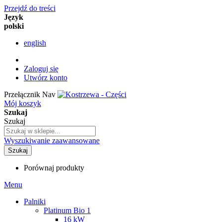
Przejdź do treści
Język
polski
english
Zaloguj się
Utwórz konto
Przełącznik Nav
Mój koszyk
Szukaj
Szukaj
Wyszukiwanie zaawansowane
Szukaj
Porównaj produkty
Menu
Palniki
Platinum Bio 1
16 kW