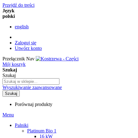
Przejdź do treści
Język
polski
english
Zaloguj się
Utwórz konto
Przełącznik Nav
Mój koszyk
Szukaj
Szukaj
Wyszukiwanie zaawansowane
Szukaj
Porównaj produkty
Menu
Palniki
Platinum Bio 1
16 kW