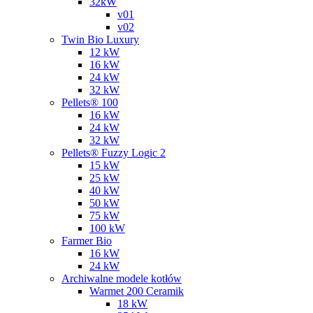
32kW
v01
v02
Twin Bio Luxury
12 kW
16 kW
24 kW
32 kW
Pellets® 100
16 kW
24 kW
32 kW
Pellets® Fuzzy Logic 2
15 kW
25 kW
40 kW
50 kW
75 kW
100 kW
Farmer Bio
16 kW
24 kW
Archiwalne modele kotłów
Warmet 200 Ceramik
18 kW