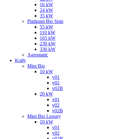
16 kW
24 kW
35 kW
Platinum Bio Spin
55 kW
110 kW
165 kW
230 kW
330 kW
Agromatic
Kotły
Mini Bio
10 kW
v01
v02
v02B
20 kW
v01
v02
v02B
Mini Bio Luxury
10 kW
v01
v02
v02B