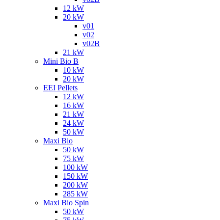
12 kW
20 kW
v01
v02
v02B
21 kW
Mini Bio B
10 kW
20 kW
EEI Pellets
12 kW
16 kW
21 kW
24 kW
50 kW
Maxi Bio
50 kW
75 kW
100 kW
150 kW
200 kW
285 kW
Maxi Bio Spin
50 kW