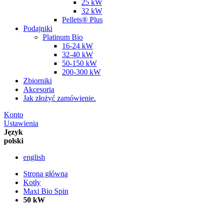
25 kW
32 kW
Pellets® Plus
Podajniki
Platinum Bio
16-24 kW
32-40 kW
50-150 kW
200-300 kW
Zbiorniki
Akcesoria
Jak złożyć zamówienie.
Konto
Ustawienia
Język
polski
english
Strona główna
Kotły
Maxi Bio Spin
50 kW