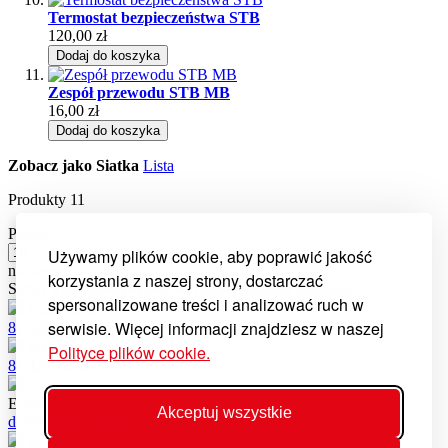
Termostat bezpieczeństwa STB
120,00 zł
Dodaj do koszyka
Zespół przewodu STB MB
16,00 zł
Dodaj do koszyka
Zobacz jako
Siatka
Lista
Produkty
11
Pokaż
Używamy plików cookie, aby poprawić jakość
na stronę
korzystania z naszej strony, dostarczać
Sortuj wg
Ustaw kierunek malejący
spersonalizowane treści i analizować ruch w
Dział części
serwisie. Więcej informacji znajdziesz w naszej
87 429 56 21
Infolinia serwisowa
Polityce plików cookie.
87 429 56 56
E-mail
Akceptuj wszystkie
dc@kostrzewa.com.pl
ul. Przemysłowa 1