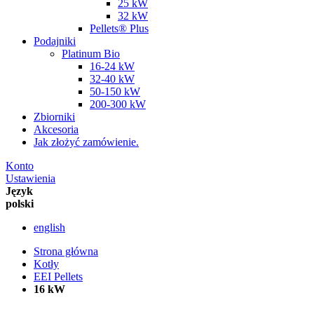
25 kW
32 kW
Pellets® Plus
Podajniki
Platinum Bio
16-24 kW
32-40 kW
50-150 kW
200-300 kW
Zbiorniki
Akcesoria
Jak złożyć zamówienie.
Konto
Ustawienia
Język
polski
english
Strona główna
Kotły
EEI Pellets
16 kW