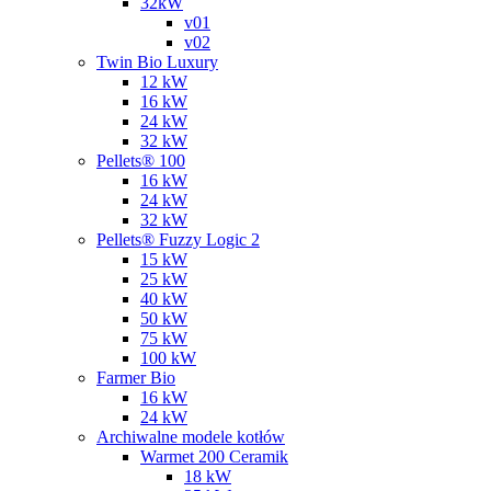
32kW
v01
v02
Twin Bio Luxury
12 kW
16 kW
24 kW
32 kW
Pellets® 100
16 kW
24 kW
32 kW
Pellets® Fuzzy Logic 2
15 kW
25 kW
40 kW
50 kW
75 kW
100 kW
Farmer Bio
16 kW
24 kW
Archiwalne modele kotłów
Warmet 200 Ceramik
18 kW