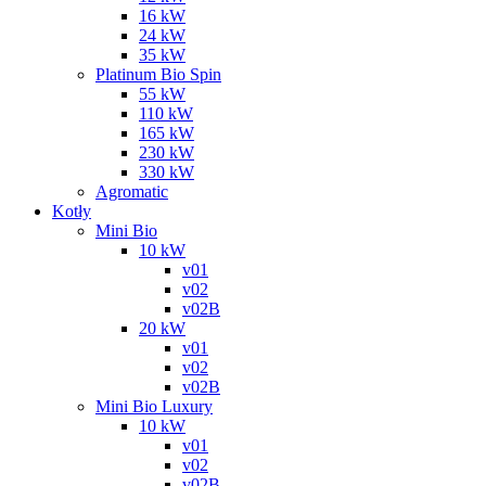
16 kW
24 kW
35 kW
Platinum Bio Spin
55 kW
110 kW
165 kW
230 kW
330 kW
Agromatic
Kotły
Mini Bio
10 kW
v01
v02
v02B
20 kW
v01
v02
v02B
Mini Bio Luxury
10 kW
v01
v02
v02B