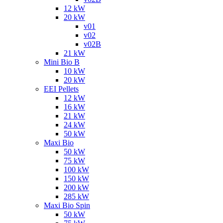
12 kW
20 kW
v01
v02
v02B
21 kW
Mini Bio B
10 kW
20 kW
EEI Pellets
12 kW
16 kW
21 kW
24 kW
50 kW
Maxi Bio
50 kW
75 kW
100 kW
150 kW
200 kW
285 kW
Maxi Bio Spin
50 kW