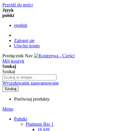
Przejdź do treści
Język
polski
english
Zaloguj się
Utwórz konto
Przełącznik Nav
Mój koszyk
Szukaj
Szukaj
Wyszukiwanie zaawansowane
Szukaj
Porównaj produkty
Menu
Palniki
Platinum Bio 1
16 kW