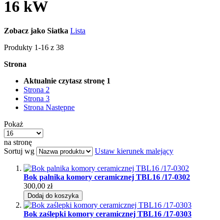
16 kW
Zobacz jako
Siatka
Lista
Produkty
1
-
16
z
38
Strona
Aktualnie czytasz stronę
1
Strona
2
Strona
3
Strona
Następne
Pokaż
na stronę
Sortuj wg
Ustaw kierunek malejący
Bok palnika komory ceramicznej TBL16 /17-0302
300,00 zł
Dodaj do koszyka
Bok zaślepki komory ceramicznej TBL16 /17-0303