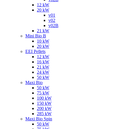
12 kW
20 kW
v01
v02
v02B
21 kW
Mini Bio B
10 kW
20 kW
EEI Pellets
12 kW
16 kW
21 kW
24 kW
50 kW
Maxi Bio
50 kW
75 kW
100 kW
150 kW
200 kW
285 kW
Maxi Bio Spin
50 kW