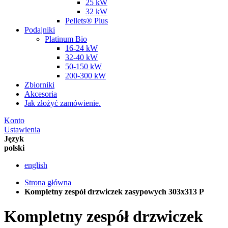
25 kW
32 kW
Pellets® Plus
Podajniki
Platinum Bio
16-24 kW
32-40 kW
50-150 kW
200-300 kW
Zbiorniki
Akcesoria
Jak złożyć zamówienie.
Konto
Ustawienia
Język
polski
english
Strona główna
Kompletny zespół drzwiczek zasypowych 303x313 P
Kompletny zespół drzwiczek