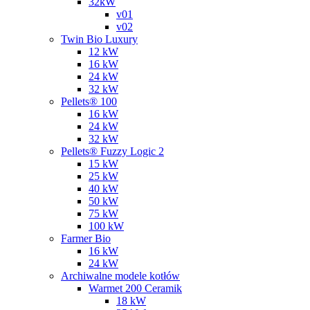
32kW
v01
v02
Twin Bio Luxury
12 kW
16 kW
24 kW
32 kW
Pellets® 100
16 kW
24 kW
32 kW
Pellets® Fuzzy Logic 2
15 kW
25 kW
40 kW
50 kW
75 kW
100 kW
Farmer Bio
16 kW
24 kW
Archiwalne modele kotłów
Warmet 200 Ceramik
18 kW