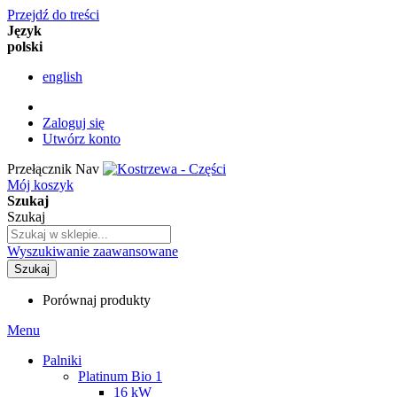
Przejdź do treści
Język
polski
english
Zaloguj się
Utwórz konto
Przełącznik Nav
Mój koszyk
Szukaj
Szukaj
Wyszukiwanie zaawansowane
Szukaj
Porównaj produkty
Menu
Palniki
Platinum Bio 1
16 kW