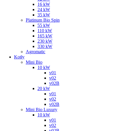
16 kW
24 kW
35 kW
Platinum Bio Spin
55 kW
110 kW
165 kW
230 kW
330 kW
Agromatic
Kotły
Mini Bio
10 kW
v01
v02
v02B
20 kW
v01
v02
v02B
Mini Bio Luxury
10 kW
v01
v02
v02B