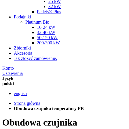
25 kW
32 kW
Pellets® Plus
Podajniki
Platinum Bio
16-24 kW
32-40 kW
50-150 kW
200-300 kW
Zbiorniki
Akcesoria
Jak złożyć zamówienie.
Konto
Ustawienia
Język
polski
english
Strona główna
Obudowa czujnika temperatury PB
Obudowa czujnika