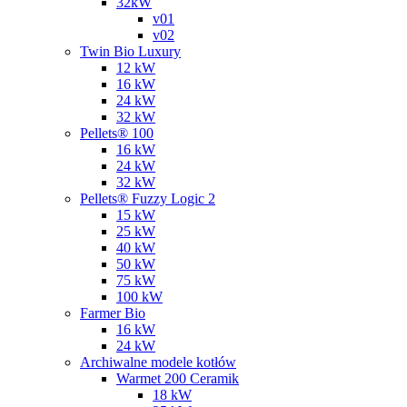
32kW
v01
v02
Twin Bio Luxury
12 kW
16 kW
24 kW
32 kW
Pellets® 100
16 kW
24 kW
32 kW
Pellets® Fuzzy Logic 2
15 kW
25 kW
40 kW
50 kW
75 kW
100 kW
Farmer Bio
16 kW
24 kW
Archiwalne modele kotłów
Warmet 200 Ceramik
18 kW