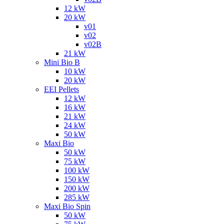
12 kW
20 kW
v01
v02
v02B
21 kW
Mini Bio B
10 kW
20 kW
EEI Pellets
12 kW
16 kW
21 kW
24 kW
50 kW
Maxi Bio
50 kW
75 kW
100 kW
150 kW
200 kW
285 kW
Maxi Bio Spin
50 kW