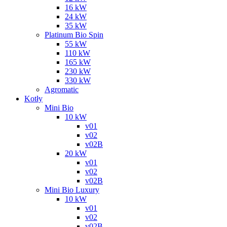
16 kW
24 kW
35 kW
Platinum Bio Spin
55 kW
110 kW
165 kW
230 kW
330 kW
Agromatic
Kotły
Mini Bio
10 kW
v01
v02
v02B
20 kW
v01
v02
v02B
Mini Bio Luxury
10 kW
v01
v02
v02B