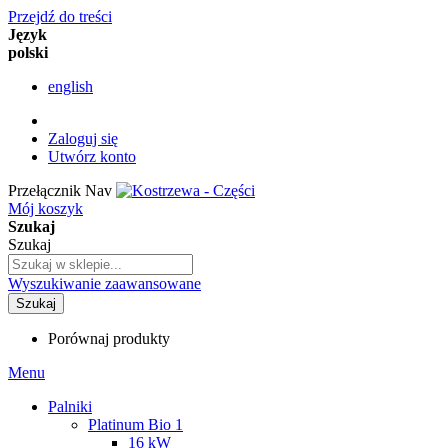
Przejdź do treści
Język
polski
english
Zaloguj się
Utwórz konto
Przełącznik Nav
Mój koszyk
Szukaj
Szukaj
Wyszukiwanie zaawansowane
Szukaj
Porównaj produkty
Menu
Palniki
Platinum Bio 1
16 kW