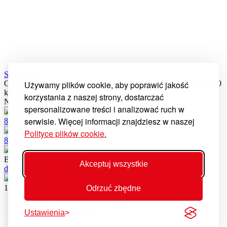
Szczegóły
Używamy plików cookie, aby poprawić jakość
Obudowa czujnika temperatury PB - do palnika Platinum Bio 2 200
kW v02
korzystania z naszej strony, dostarczać
Nr katalogowy: 20214020301
spersonalizowane treści i analizować ruch w
Dział części
serwisie. Więcej informacji znajdziesz w naszej
87 429 56 21
Infolinia serwisowa
Polityce plików cookie.
87 429 56 56
E-mail
Akceptuj wszystkie
dc@kostrzewa.com.pl
ul. Przemysłowa 1
11-500 Giżycko
Odrzuć zbędne
Cookies
Ustawienia
Skontaktuj się z nami